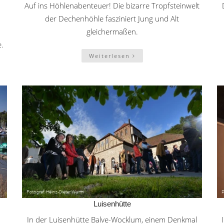
Auf ins Höhlenabenteuer! Die bizarre Tropfsteinwelt
der Dechenhöhle fasziniert Jung und Alt
gleichermaßen.
e.
Weiterlesen
Luisenhütte
In der Luisenhütte Balve-Wocklum, einem Denkmal