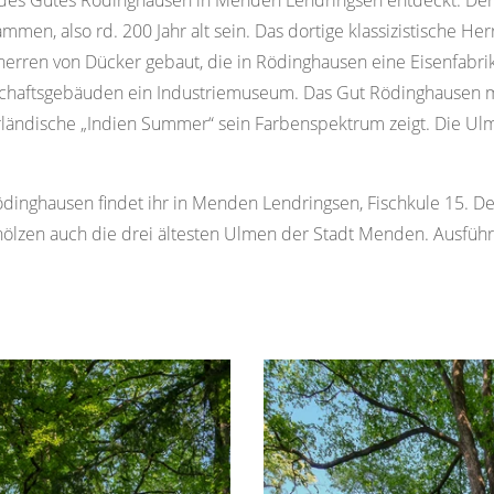
 des Gutes Rödinghausen in Menden Lendringsen entdeckt. Der
men, also rd. 200 Jahr alt sein. Das dortige klassizistische H
iherren von Dücker gebaut, die in Rödinghausen eine Eisenfabr
chaftsgebäuden ein Industriemuseum. Das Gut Rödinghausen mit
ländische „Indien Summer“ sein Farbenspektrum zeigt. Die Ulme
inghausen findet ihr in Menden Lendringsen, Fischkule 15. De
lzen auch die drei ältesten Ulmen der Stadt Menden. Ausführli