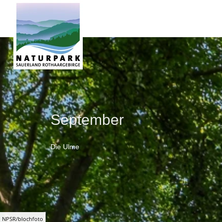
September
Die Ulme
NPSR/blochfoto