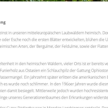
ung
 einst in unseren mitteleuropäischen Laubwäldern heimisch. Dor
oder Esche noch die ersten Blätter entwickelten, blühen die 
heimischen Arten, der Bergulme, der Feldulme, sowie der Flatter
ltenheit in den heimischen Wäldern, vieler Orts ist er bereits 
unierholz aus Ostasien ein Schlauchpilz der Gattung Ophiostom
assermangel. Ein Jahrzehnt später erlitten die amerikanischen 
Doch es wurde noch schlimmer. In den 196oer Jahren wurde dies
hien damit besiegelt. Mittlerweile jedoch wurden hochresiste
mlinge unseres Generationenbaumes den Erkrankungen widerst