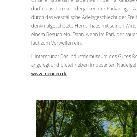
Unsere Flatterulme haben wir in der Parkanlage
dürfte aus den Gründerjahren der Parkanlage stam
durch das westfälische Adelsgeschlecht der Fre
denkmalgeschützte Herrenhaus mit seinen Wirts
einem Besuch ein. Dann, wenn im Park der sauer
lädt zum Verweilen ein.
Hintergrund: Das Industriemuseum des Gutes Röd
angelegt und bietet neben imposanten Nadelgehö
www.menden.de