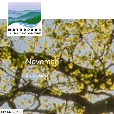
November
Die Stieleiche
NPSR/blochfoto