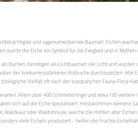
chichtsträchtigste und sagenumwobenste Baumart. Eichen wachse
eit wurde die Eiche ein Symbol für die Ewigkeit und in Mythen
ls Buchen, benötigen als Lichtbaumart viel Licht und würden 
enüber der konkurrenzstärkeren Rotbuche durchzusetzen. Alte E
biologische Vielfalt oft nach der europäischen Fauna-Flora-Habit
ierarten: Allein über 400 Schmetterlinge und etwa 100 weitere 
aben sich auf die Eiche spezialisiert. Hinzukommen kleinere S
, Waldkauz oder Waldohreule, welche die Höhlen alter Eichen a
esonders viele Eicheln produziert – helfen die Früchte Eichelh