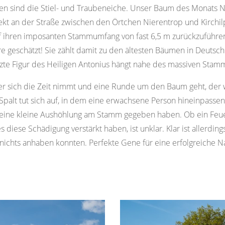
ten sind die Stiel- und Traubeneiche. Unser Baum des Monats N
kt an der Straße zwischen den Örtchen Nierentrop und Kirchilpe 
uf ihren imposanten Stammumfang von fast 6,5 m zurückzuführen is
Jahre geschätzt! Sie zählt damit zu den ältesten Bäumen in Deu
itzte Figur des Heiligen Antonius hängt nahe des massiven Stam
er sich die Zeit nimmt und eine Runde um den Baum geht, der w
 Spalt tut sich auf, in dem eine erwachsene Person hineinpasse
its eine kleine Aushöhlung am Stamm gegeben haben. Ob ein Feu
se Schädigung verstärkt haben, ist unklar. Klar ist allerdings, 
ichts anhaben konnten. Perfekte Gene für eine erfolgreiche N