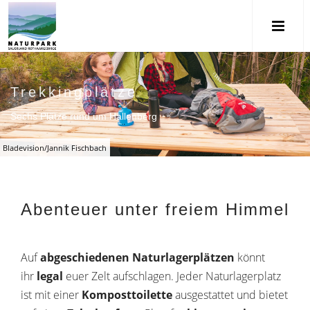
Trekkingplätze
Sechs Plätze rund um Hallenberg
Bladevision/Jannik Fischbach
Abenteuer unter freiem Himmel
Auf
abgeschiedenen Naturlagerplätzen
könnt
ihr
legal
euer Zelt aufschlagen. Jeder Naturlagerplatz
ist mit einer
Komposttoilette
ausgestattet und bietet