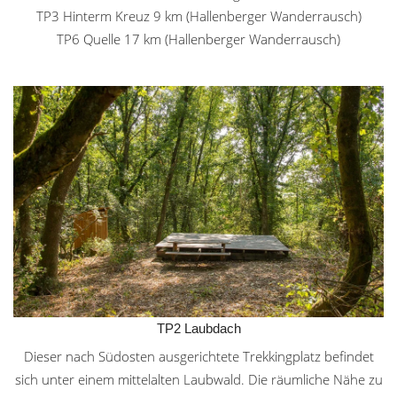
TP3 Hinterm Kreuz 9 km (Hallenberger Wanderrausch)
TP6 Quelle 17 km (Hallenberger Wanderrausch)
TP2 Laubdach
Dieser nach Südosten ausgerichtete Trekkingplatz befindet
sich unter einem mittelalten Laubwald. Die räumliche Nähe zu